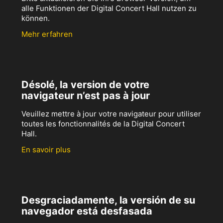
alle Funktionen der Digital Concert Hall nutzen zu
können.
Mehr erfahren
Désolé, la version de votre
navigateur n’est pas à jour
Veuillez mettre à jour votre navigateur pour utiliser
toutes les fonctionnalités de la Digital Concert
Hall.
En savoir plus
Desgraciadamente, la versión de su
navegador está desfasada