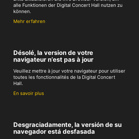
alle Funktionen der Digital Concert Hall nutzen zu
können.
Mehr erfahren
Désolé, la version de votre
navigateur n’est pas à jour
Veuillez mettre à jour votre navigateur pour utiliser
toutes les fonctionnalités de la Digital Concert
Hall.
En savoir plus
Desgraciadamente, la versión de su
navegador está desfasada