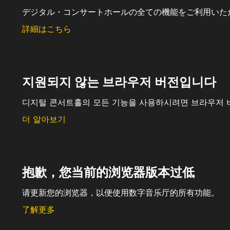
デジタル・コンサートホールの全ての機能をご利用いた
詳細はこちら
지원되지 않는 브라우저 버전입니다
디지털 콘서트홀의 모든 기능을 사용하시려면 브라우저 
더 알아보기
抱歉，您当前的浏览器版本过低
请更新您的浏览器，以便使用数字音乐厅的所有功能。
了解更多