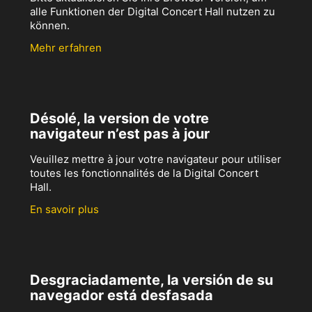
alle Funktionen der Digital Concert Hall nutzen zu
können.
Mehr erfahren
Désolé, la version de votre
navigateur n’est pas à jour
Veuillez mettre à jour votre navigateur pour utiliser
toutes les fonctionnalités de la Digital Concert
Hall.
En savoir plus
Desgraciadamente, la versión de su
navegador está desfasada