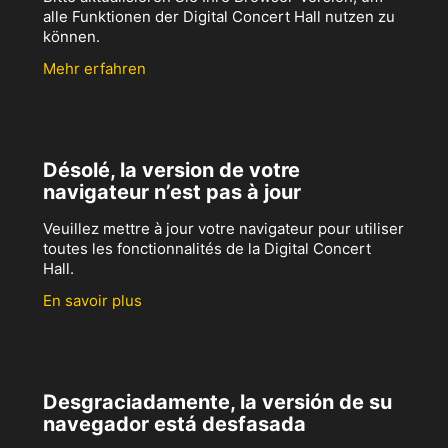
alle Funktionen der Digital Concert Hall nutzen zu
können.
Mehr erfahren
Désolé, la version de votre
navigateur n’est pas à jour
Veuillez mettre à jour votre navigateur pour utiliser
toutes les fonctionnalités de la Digital Concert
Hall.
En savoir plus
Desgraciadamente, la versión de su
navegador está desfasada