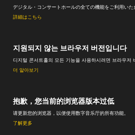
デジタル・コンサートホールの全ての機能をご利用いた
詳細はこちら
지원되지 않는 브라우저 버전입니다
디지털 콘서트홀의 모든 기능을 사용하시려면 브라우저 
더 알아보기
抱歉，您当前的浏览器版本过低
请更新您的浏览器，以便使用数字音乐厅的所有功能。
了解更多