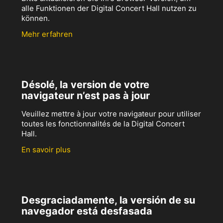
alle Funktionen der Digital Concert Hall nutzen zu
können.
Mehr erfahren
Désolé, la version de votre
navigateur n’est pas à jour
Veuillez mettre à jour votre navigateur pour utiliser
toutes les fonctionnalités de la Digital Concert
Hall.
En savoir plus
Desgraciadamente, la versión de su
navegador está desfasada