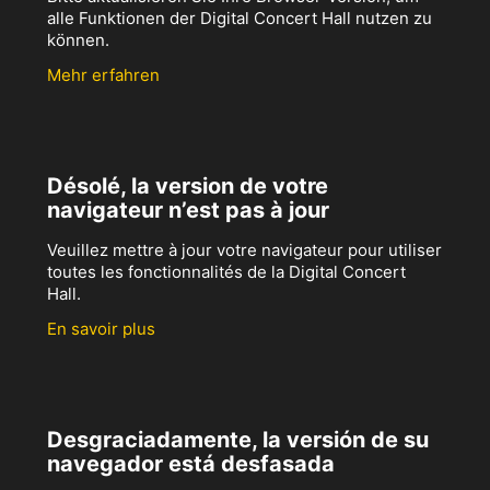
alle Funktionen der Digital Concert Hall nutzen zu
können.
Mehr erfahren
Désolé, la version de votre
navigateur n’est pas à jour
Veuillez mettre à jour votre navigateur pour utiliser
toutes les fonctionnalités de la Digital Concert
Hall.
En savoir plus
Desgraciadamente, la versión de su
navegador está desfasada