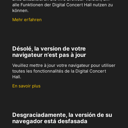
alle Funktionen der Digital Concert Hall nutzen zu
können.
Mehr erfahren
Désolé, la version de votre
navigateur n’est pas à jour
Veuillez mettre à jour votre navigateur pour utiliser
toutes les fonctionnalités de la Digital Concert
Hall.
En savoir plus
Desgraciadamente, la versión de su
navegador está desfasada