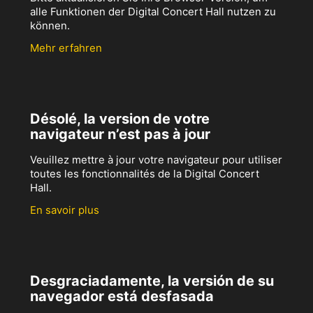
alle Funktionen der Digital Concert Hall nutzen zu
können.
Mehr erfahren
Désolé, la version de votre
navigateur n’est pas à jour
Veuillez mettre à jour votre navigateur pour utiliser
toutes les fonctionnalités de la Digital Concert
Hall.
En savoir plus
Desgraciadamente, la versión de su
navegador está desfasada