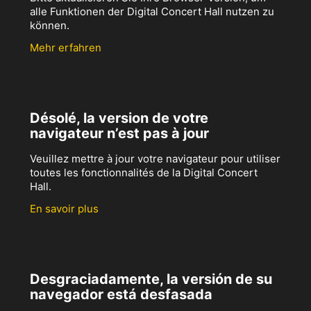
alle Funktionen der Digital Concert Hall nutzen zu
können.
Mehr erfahren
Désolé, la version de votre
navigateur n’est pas à jour
Veuillez mettre à jour votre navigateur pour utiliser
toutes les fonctionnalités de la Digital Concert
Hall.
En savoir plus
Desgraciadamente, la versión de su
navegador está desfasada