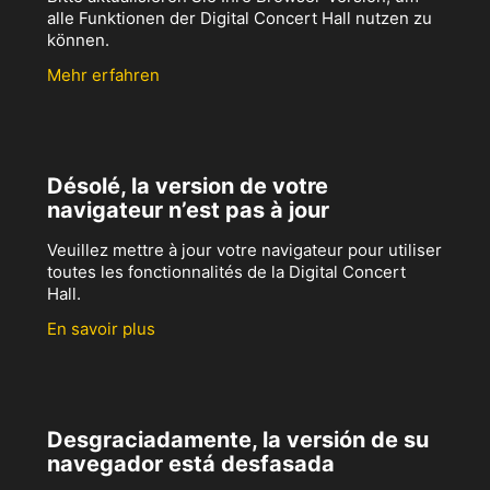
alle Funktionen der Digital Concert Hall nutzen zu
können.
Mehr erfahren
Désolé, la version de votre
navigateur n’est pas à jour
Veuillez mettre à jour votre navigateur pour utiliser
toutes les fonctionnalités de la Digital Concert
Hall.
En savoir plus
Desgraciadamente, la versión de su
navegador está desfasada