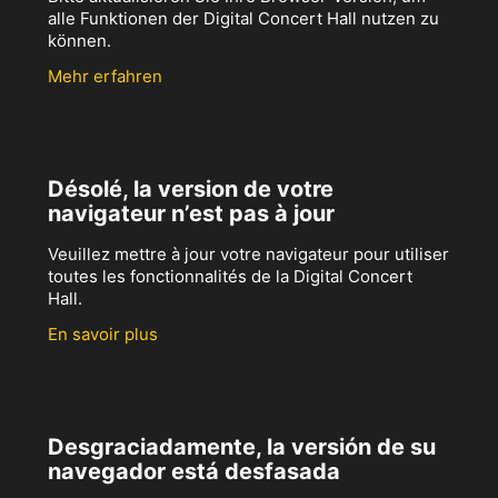
alle Funktionen der Digital Concert Hall nutzen zu
können.
Mehr erfahren
Désolé, la version de votre
navigateur n’est pas à jour
Veuillez mettre à jour votre navigateur pour utiliser
toutes les fonctionnalités de la Digital Concert
Hall.
En savoir plus
Desgraciadamente, la versión de su
navegador está desfasada