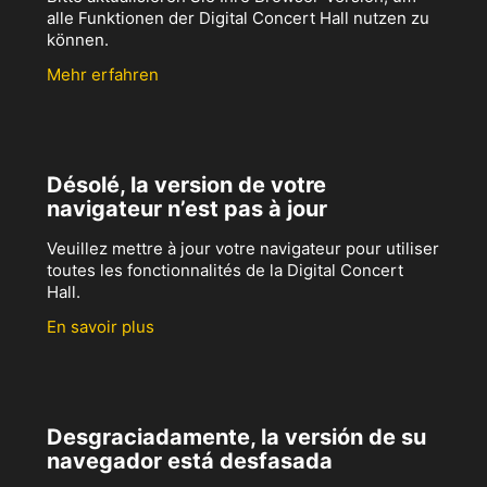
alle Funktionen der Digital Concert Hall nutzen zu
können.
Mehr erfahren
Désolé, la version de votre
navigateur n’est pas à jour
Veuillez mettre à jour votre navigateur pour utiliser
toutes les fonctionnalités de la Digital Concert
Hall.
En savoir plus
Desgraciadamente, la versión de su
navegador está desfasada