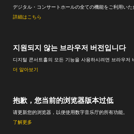
デジタル・コンサートホールの全ての機能をご利用いた
詳細はこちら
지원되지 않는 브라우저 버전입니다
디지털 콘서트홀의 모든 기능을 사용하시려면 브라우저 
더 알아보기
抱歉，您当前的浏览器版本过低
请更新您的浏览器，以便使用数字音乐厅的所有功能。
了解更多