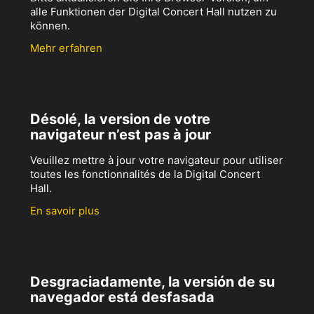
alle Funktionen der Digital Concert Hall nutzen zu
können.
Mehr erfahren
Désolé, la version de votre
navigateur n’est pas à jour
Veuillez mettre à jour votre navigateur pour utiliser
toutes les fonctionnalités de la Digital Concert
Hall.
En savoir plus
Desgraciadamente, la versión de su
navegador está desfasada