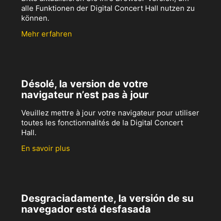
alle Funktionen der Digital Concert Hall nutzen zu
können.
Mehr erfahren
Désolé, la version de votre
navigateur n’est pas à jour
Veuillez mettre à jour votre navigateur pour utiliser
toutes les fonctionnalités de la Digital Concert
Hall.
En savoir plus
Desgraciadamente, la versión de su
navegador está desfasada