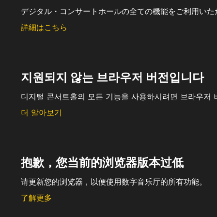
デジタル・コンサートホールの全ての機能をご利用いた
詳細はこちら
지원되지 않는 브라우저 버전입니다
디지털 콘서트홀의 모든 기능을 사용하시려면 브라우저 
더 알아보기
抱歉，您当前的浏览器版本过低
请更新您的浏览器，以便使用数字音乐厅的所有功能。
了解更多