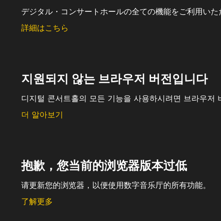
デジタル・コンサートホールの全ての機能をご利用いた
詳細はこちら
지원되지 않는 브라우저 버전입니다
디지털 콘서트홀의 모든 기능을 사용하시려면 브라우저 
더 알아보기
抱歉，您当前的浏览器版本过低
请更新您的浏览器，以便使用数字音乐厅的所有功能。
了解更多