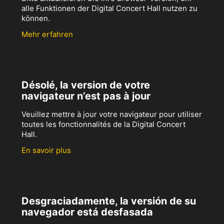
alle Funktionen der Digital Concert Hall nutzen zu
können.
Mehr erfahren
Désolé, la version de votre
navigateur n’est pas à jour
Veuillez mettre à jour votre navigateur pour utiliser
toutes les fonctionnalités de la Digital Concert
Hall.
En savoir plus
Desgraciadamente, la versión de su
navegador está desfasada