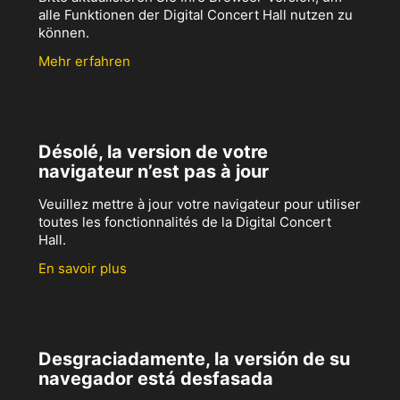
alle Funktionen der Digital Concert Hall nutzen zu
können.
Mehr erfahren
Désolé, la version de votre
navigateur n’est pas à jour
Veuillez mettre à jour votre navigateur pour utiliser
toutes les fonctionnalités de la Digital Concert
Hall.
En savoir plus
Desgraciadamente, la versión de su
navegador está desfasada