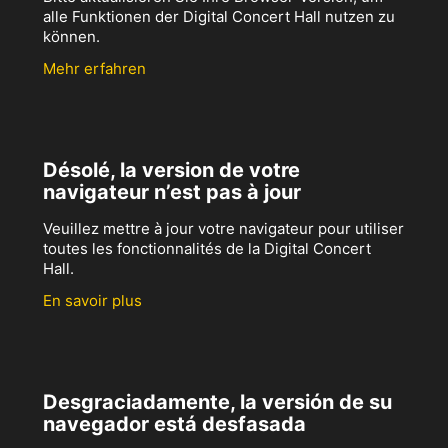
alle Funktionen der Digital Concert Hall nutzen zu
können.
Mehr erfahren
Désolé, la version de votre
navigateur n’est pas à jour
Veuillez mettre à jour votre navigateur pour utiliser
toutes les fonctionnalités de la Digital Concert
Hall.
En savoir plus
Desgraciadamente, la versión de su
navegador está desfasada