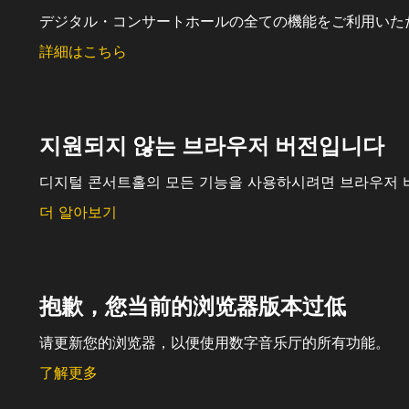
デジタル・コンサートホールの全ての機能をご利用いた
詳細はこちら
지원되지 않는 브라우저 버전입니다
디지털 콘서트홀의 모든 기능을 사용하시려면 브라우저 
더 알아보기
抱歉，您当前的浏览器版本过低
请更新您的浏览器，以便使用数字音乐厅的所有功能。
了解更多