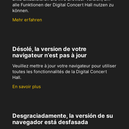
alle Funktionen der Digital Concert Hall nutzen zu
können.
Mehr erfahren
Désolé, la version de votre
navigateur n’est pas à jour
Veuillez mettre à jour votre navigateur pour utiliser
toutes les fonctionnalités de la Digital Concert
Hall.
En savoir plus
Desgraciadamente, la versión de su
navegador está desfasada