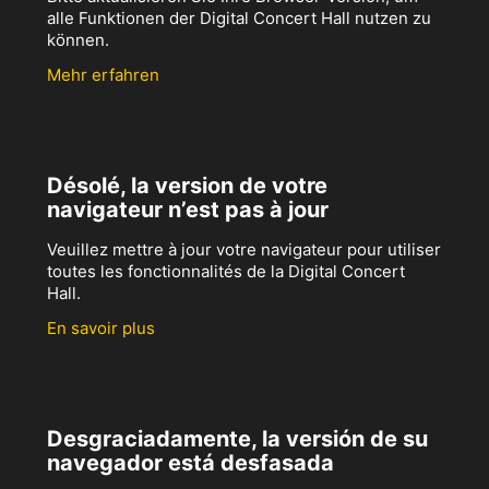
alle Funktionen der Digital Concert Hall nutzen zu
können.
Mehr erfahren
Désolé, la version de votre
navigateur n’est pas à jour
Veuillez mettre à jour votre navigateur pour utiliser
toutes les fonctionnalités de la Digital Concert
Hall.
En savoir plus
Desgraciadamente, la versión de su
navegador está desfasada