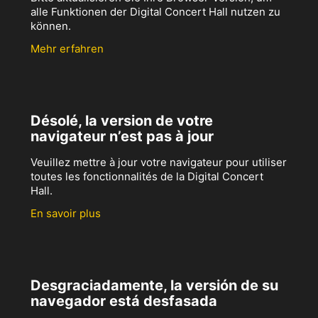
alle Funktionen der Digital Concert Hall nutzen zu
können.
Mehr erfahren
Désolé, la version de votre
navigateur n’est pas à jour
Veuillez mettre à jour votre navigateur pour utiliser
toutes les fonctionnalités de la Digital Concert
Hall.
En savoir plus
Desgraciadamente, la versión de su
navegador está desfasada