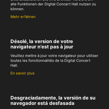
alle Funktionen der Digital Concert Hall nutzen zu
können.
Mehr erfahren
Désolé, la version de votre
navigateur n’est pas à jour
Veuillez mettre à jour votre navigateur pour utiliser
toutes les fonctionnalités de la Digital Concert
Hall.
En savoir plus
Desgraciadamente, la versión de su
navegador está desfasada