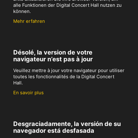
alle Funktionen der Digital Concert Hall nutzen zu
können.
Mehr erfahren
Désolé, la version de votre
navigateur n’est pas à jour
Veuillez mettre à jour votre navigateur pour utiliser
toutes les fonctionnalités de la Digital Concert
Hall.
En savoir plus
Desgraciadamente, la versión de su
navegador está desfasada