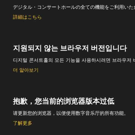
デジタル・コンサートホールの全ての機能をご利用いた
詳細はこちら
지원되지 않는 브라우저 버전입니다
디지털 콘서트홀의 모든 기능을 사용하시려면 브라우저 
더 알아보기
抱歉，您当前的浏览器版本过低
请更新您的浏览器，以便使用数字音乐厅的所有功能。
了解更多