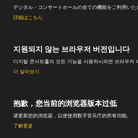
デジタル・コンサートホールの全ての機能をご利用いた
詳細はこちら
지원되지 않는 브라우저 버전입니다
디지털 콘서트홀의 모든 기능을 사용하시려면 브라우저 
더 알아보기
抱歉，您当前的浏览器版本过低
请更新您的浏览器，以便使用数字音乐厅的所有功能。
了解更多