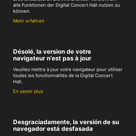
alle Funktionen der Digital Concert Hall nutzen zu
können.
Mehr erfahren
Désolé, la version de votre
navigateur n’est pas à jour
Veuillez mettre à jour votre navigateur pour utiliser
toutes les fonctionnalités de la Digital Concert
Hall.
En savoir plus
Desgraciadamente, la versión de su
navegador está desfasada