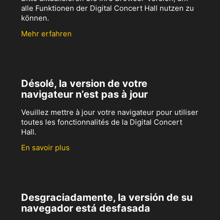
alle Funktionen der Digital Concert Hall nutzen zu
können.
Mehr erfahren
Désolé, la version de votre
navigateur n’est pas à jour
Veuillez mettre à jour votre navigateur pour utiliser
toutes les fonctionnalités de la Digital Concert
Hall.
En savoir plus
Desgraciadamente, la versión de su
navegador está desfasada