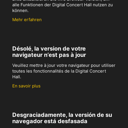
alle Funktionen der Digital Concert Hall nutzen zu
können.
Mehr erfahren
Désolé, la version de votre
navigateur n’est pas à jour
Veuillez mettre à jour votre navigateur pour utiliser
toutes les fonctionnalités de la Digital Concert
Hall.
En savoir plus
Desgraciadamente, la versión de su
navegador está desfasada