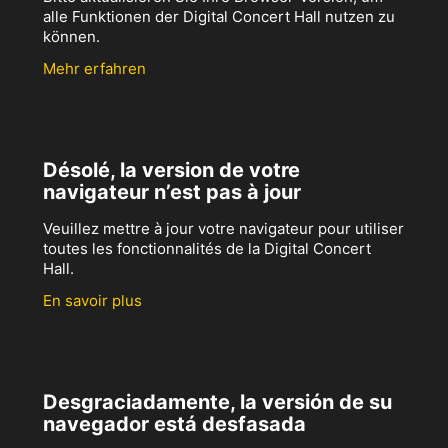
alle Funktionen der Digital Concert Hall nutzen zu
können.
Mehr erfahren
Désolé, la version de votre
navigateur n’est pas à jour
Veuillez mettre à jour votre navigateur pour utiliser
toutes les fonctionnalités de la Digital Concert
Hall.
En savoir plus
Desgraciadamente, la versión de su
navegador está desfasada