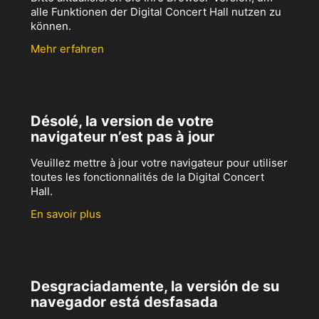
alle Funktionen der Digital Concert Hall nutzen zu
können.
Mehr erfahren
Désolé, la version de votre
navigateur n’est pas à jour
Veuillez mettre à jour votre navigateur pour utiliser
toutes les fonctionnalités de la Digital Concert
Hall.
En savoir plus
Desgraciadamente, la versión de su
navegador está desfasada