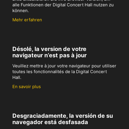
alle Funktionen der Digital Concert Hall nutzen zu
können.
Mehr erfahren
Désolé, la version de votre
navigateur n’est pas à jour
Veuillez mettre à jour votre navigateur pour utiliser
toutes les fonctionnalités de la Digital Concert
Hall.
En savoir plus
Desgraciadamente, la versión de su
navegador está desfasada