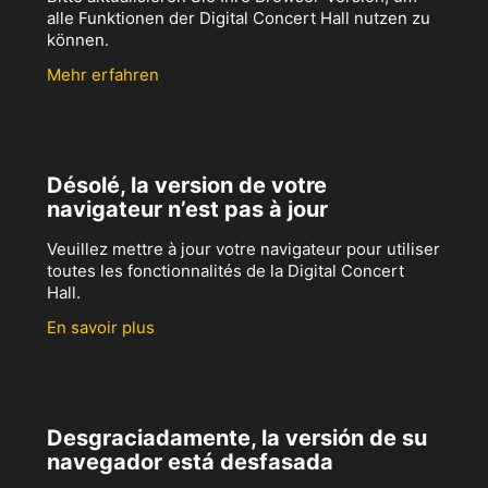
alle Funktionen der Digital Concert Hall nutzen zu
können.
Mehr erfahren
Désolé, la version de votre
navigateur n’est pas à jour
Veuillez mettre à jour votre navigateur pour utiliser
toutes les fonctionnalités de la Digital Concert
Hall.
En savoir plus
Desgraciadamente, la versión de su
navegador está desfasada