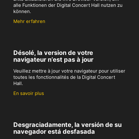
alle Funktionen der Digital Concert Hall nutzen zu
können.
Mehr erfahren
Désolé, la version de votre
navigateur n’est pas à jour
Veuillez mettre à jour votre navigateur pour utiliser
toutes les fonctionnalités de la Digital Concert
Hall.
En savoir plus
Desgraciadamente, la versión de su
navegador está desfasada