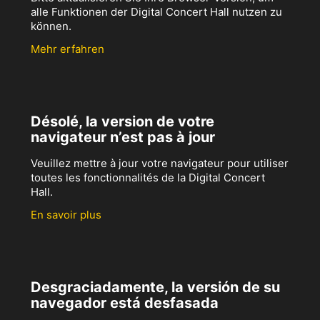
alle Funktionen der Digital Concert Hall nutzen zu
können.
Mehr erfahren
Désolé, la version de votre
navigateur n’est pas à jour
Veuillez mettre à jour votre navigateur pour utiliser
toutes les fonctionnalités de la Digital Concert
Hall.
En savoir plus
Desgraciadamente, la versión de su
navegador está desfasada