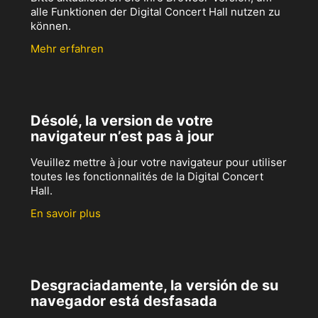
alle Funktionen der Digital Concert Hall nutzen zu
können.
Mehr erfahren
Désolé, la version de votre
navigateur n’est pas à jour
Veuillez mettre à jour votre navigateur pour utiliser
toutes les fonctionnalités de la Digital Concert
Hall.
En savoir plus
Desgraciadamente, la versión de su
navegador está desfasada