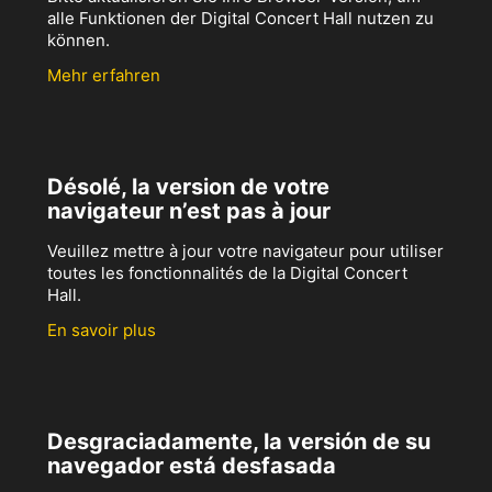
alle Funktionen der Digital Concert Hall nutzen zu
können.
Mehr erfahren
Désolé, la version de votre
navigateur n’est pas à jour
Veuillez mettre à jour votre navigateur pour utiliser
toutes les fonctionnalités de la Digital Concert
Hall.
En savoir plus
Desgraciadamente, la versión de su
navegador está desfasada