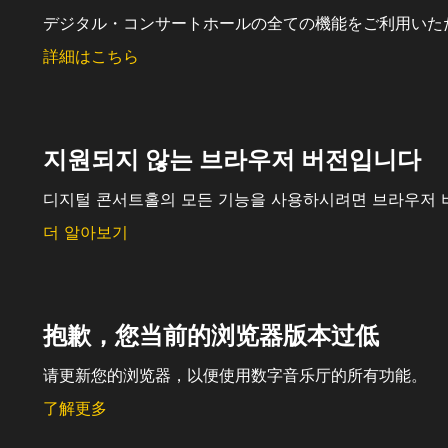
デジタル・コンサートホールの全ての機能をご利用いた
詳細はこちら
지원되지 않는 브라우저 버전입니다
디지털 콘서트홀의 모든 기능을 사용하시려면 브라우저 
더 알아보기
抱歉，您当前的浏览器版本过低
请更新您的浏览器，以便使用数字音乐厅的所有功能。
了解更多