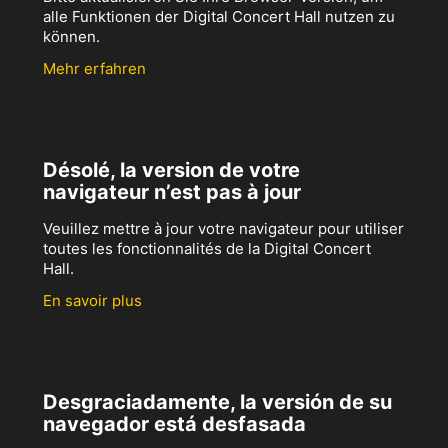
alle Funktionen der Digital Concert Hall nutzen zu
können.
Mehr erfahren
Désolé, la version de votre
navigateur n’est pas à jour
Veuillez mettre à jour votre navigateur pour utiliser
toutes les fonctionnalités de la Digital Concert
Hall.
En savoir plus
Desgraciadamente, la versión de su
navegador está desfasada