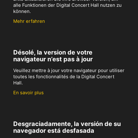
alle Funktionen der Digital Concert Hall nutzen zu
können.
Mehr erfahren
Désolé, la version de votre
navigateur n’est pas à jour
Veuillez mettre à jour votre navigateur pour utiliser
toutes les fonctionnalités de la Digital Concert
Hall.
En savoir plus
Desgraciadamente, la versión de su
navegador está desfasada