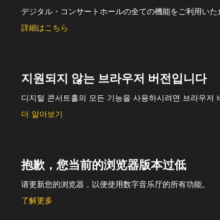
デジタル・コンサートホールの全ての機能をご利用いた
詳細はこちら
지원되지 않는 브라우저 버전입니다
디지털 콘서트홀의 모든 기능을 사용하시려면 브라우저 
더 알아보기
抱歉，您当前的浏览器版本过低
请更新您的浏览器，以便使用数字音乐厅的所有功能。
了解更多