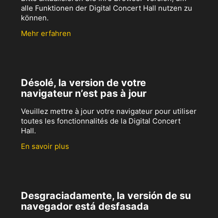
alle Funktionen der Digital Concert Hall nutzen zu
können.
Mehr erfahren
Désolé, la version de votre
navigateur n’est pas à jour
Veuillez mettre à jour votre navigateur pour utiliser
toutes les fonctionnalités de la Digital Concert
Hall.
En savoir plus
Desgraciadamente, la versión de su
navegador está desfasada