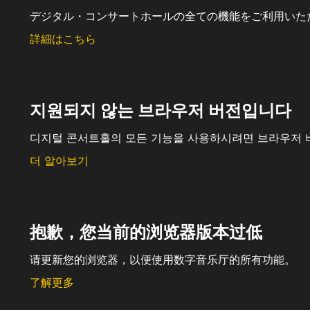
デジタル・コンサートホールの全ての機能をご利用いた
詳細はこちら
지원되지 않는 브라우저 버전입니다
디지털 콘서트홀의 모든 기능을 사용하시려면 브라우저 
더 알아보기
抱歉，您当前的浏览器版本过低
请更新您的浏览器，以便使用数字音乐厅的所有功能。
了解更多