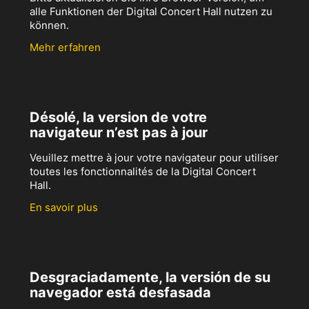
alle Funktionen der Digital Concert Hall nutzen zu
können.
Mehr erfahren
Désolé, la version de votre
navigateur n’est pas à jour
Veuillez mettre à jour votre navigateur pour utiliser
toutes les fonctionnalités de la Digital Concert
Hall.
En savoir plus
Desgraciadamente, la versión de su
navegador está desfasada