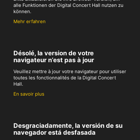
alle Funktionen der Digital Concert Hall nutzen zu
können.
Mehr erfahren
Désolé, la version de votre
navigateur n’est pas à jour
Veuillez mettre à jour votre navigateur pour utiliser
toutes les fonctionnalités de la Digital Concert
Hall.
En savoir plus
Desgraciadamente, la versión de su
navegador está desfasada