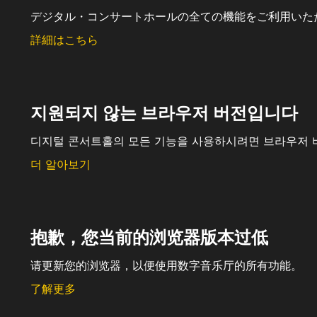
デジタル・コンサートホールの全ての機能をご利用いた
詳細はこちら
지원되지 않는 브라우저 버전입니다
디지털 콘서트홀의 모든 기능을 사용하시려면 브라우저 
더 알아보기
抱歉，您当前的浏览器版本过低
请更新您的浏览器，以便使用数字音乐厅的所有功能。
了解更多